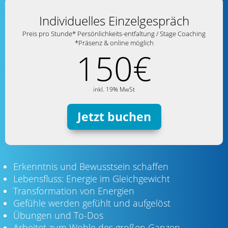
Individuelles Einzelgespräch
Preis pro Stunde* Persönlichkeits-entfaltung / Stage Coaching
*Präsenz & online möglich
150€
inkl. 19% MwSt
Jetzt buchen
Erkenntnis und Bewusstsein schaffen
Lebensfluss: Energie im Gleichgewicht
Transformation von Energien
Gefühle werden gefühlt und aufgelöst
Übungen und To-Dos
Arbeitet zum Wohle des großen Ganzen