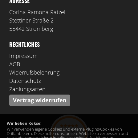
ADRESSE
Corina Ramona Ratzel
Stettiner Straße 2
55442 Stromberg
RECHTLICHES
Impressum
AGB
Widerrufsbelehrung
Datenschutz
Zahlungsarten
Vertrag widerrufen
Wir lieben Kekse!
Wir verwenden eigene Cookies und externe Plugins/Cookies von
Sehr gut
Drittanbietern. Diese helfen uns, unsere Website zu verbessern und
relevante, personalisierte Inhalte anzuzeigen. Wir bitten um
08/2026