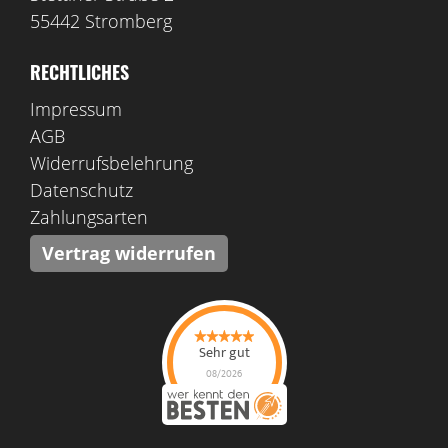
55442 Stromberg
RECHTLICHES
Impressum
AGB
Widerrufsbelehrung
Datenschutz
Zahlungsarten
Vertrag widerrufen
Sehr gut
08/2026
Corina Ramona Ratzel
hat
5
von
5
Sternen |
31
Corina Ramona
Ratzel
Bewertungen